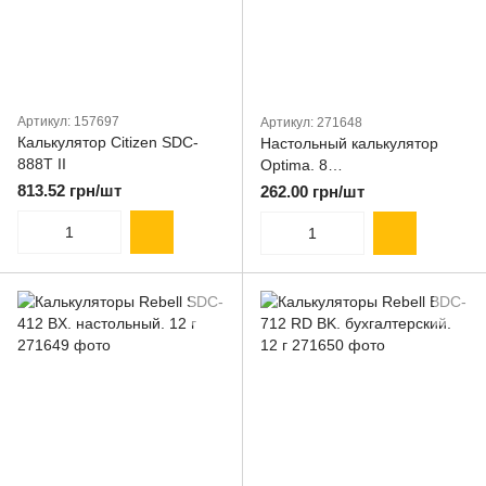
Артикул: 157697
Артикул: 271648
Калькулятор Citizen SDC-
Настольный калькулятор
888Т II
Optima. 8
разр.134*107*34мм O75508
813.52 грн/шт
262.00 грн/шт