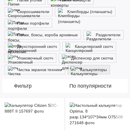
Папки уголки
Папки конверты
Скоросшиватели
Клипборды (планшеты)
Папки портфели
Папки, боксы, короба архивные
Разделители
Двухсторонний скотч
Канцелярский скотч
Упаковочный скотч
Диспенсер для скотча
Чистка экранов техники
Калькуляторы
Фильтр
По популярности