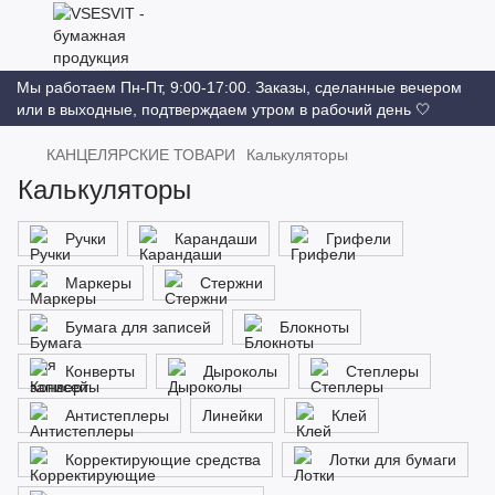
Мы работаем Пн-Пт, 9:00-17:00. Заказы, сделанные вечером
или в выходные, подтверждаем утром в рабочий день 🤍
КАНЦЕЛЯРСКИЕ ТОВАРИ
Калькуляторы
Калькуляторы
Ручки
Карандаши
Грифели
Маркеры
Стержни
Бумага для записей
Блокноты
Конверты
Дыроколы
Степлеры
Антистеплеры
Линейки
Клей
Корректирующие средства
Лотки для бумаги