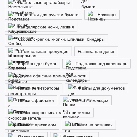
Настольные органайзеры
Подставки для ручек и бумаги
Ножницы
Канцелярские ножи, лезвия
Скобы, скрепки, кнопки, шпильки, биндеры
Штемпельная продукция
Резинка для денег
Корзины для бумаг
Подставка под календарь
Другие офисные принадлежности
Папки регистраторы
Файлы для документов
Папки с файлами
Папки на кольцах
Папка-скоросшиватель с прижимом
Папки с прижимом
Папки на резинках