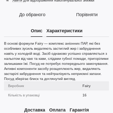
Увійти
для відображення накопичувальної знижки
%
До обраного
Порівняти
Опис
Характеристики
В основі формули Fairy — комплекс аніонних ПАР, які без
особливих зусиль видаляють застиглий жир і забруднення
навіть у холодній воді. Засіб однаково успішно справляється з
нальотом від чаю та кави, слідами губної помади, пригорілими
залишками їжі. Посуд не потребує попереднього замочування.
Активні компоненти засобу розщеплюють жир, видаляють
застарілі забруднення та нейтралізують неприємні запахи.
Посуд зберігає блиск та доглянутий вигляд.
Виробник
Fairy
Кількість в упаковці
16
Доставка
Оплата
Гарантія