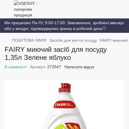
Ми працюємо Пн-Пт, 9:00-17:00. Замовлення, зроблені ввечері
або у вихідні, підтверджуємо зранку в робочий день🤍
ПОБУТОВА ХІМІЯ
Засоби для миття посуду
FAIRY миючий з
FAIRY миючий засіб для посуду
1,35л Зелене яблуко
В наявності
Артикул:
272547
Написати відгук