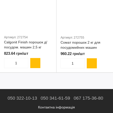
Артикул: 272754
Артикул: 272755
Calgonit Finish порошок д/
Сомат порошок 2 кг для
посудом. машин 2,5 кг
посудомийних машин
823.64 грн/шт
960.22 грн/шт
050 322-10-13
050 341-61-59
067 175-36-80
Контактна інформація