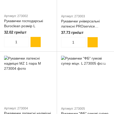
Артикул: 273002
Артикул: 273003
Рукавички господарські
Рукавички універсальні
Buroclean розмір L
латексні PROservice
OPTIMUM 1пара M міцні
32.02 грн/шт
37.73 грн/шт
Артикул: 273004
Артикул: 273005
Рукавички латексні надміцні
Рукавички "ФБ" гумові супер