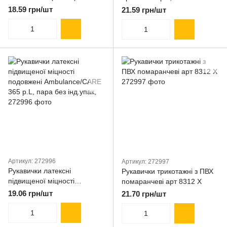
18.59 грн/шт
21.59 грн/шт
Артикул: 272996
Артикул: 272997
Рукавички латексні
Рукавички трикотажні з ПВХ
підвищеної міцності
помаранчеві арт 8312 Х
подовжені Ambulance/CARE
19.06 грн/шт
21.70 грн/шт
365 р.L, пара без інд.упак,