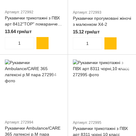
Артикул: 272992
Артикул: 272993
Рукавички трикотажні з ПВХ
Рукавички прогумовані жіночі
арт 8412"TOP" помаранчеві
з малюнком Х4-2
синя крапка 9 р
13.64 грн/шт
15.12 грн/шт
Артикул: 272994
Артикул: 272995
Рукавички Ambulance/CARE
Рукавички трикотажні з ПВХ
365 латексні р.М пара
арт 8311 чорні,10 класс