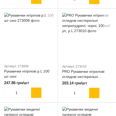
Артикул: 273008
Артикул: 273010
Рукавички нітрілові р.L 100
PRO Рукавички нітрилові
шт сині
оглядові нестерильні
неприпудрені, чорні, 100шт/
247.86 грн/шт
203.14 грн/шт
уп, р.L