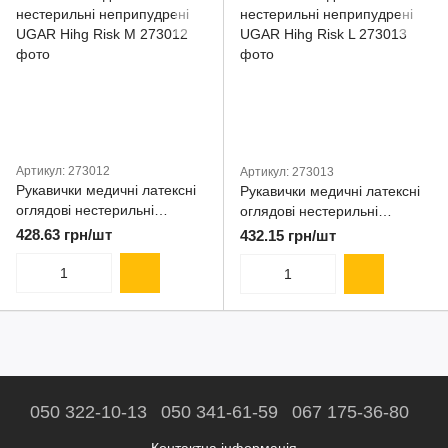
Артикул: 273012
Артикул: 273013
Рукавички медичні латексні
Рукавички медичні латексні
оглядові нестерильні
оглядові нестерильні
неприпудрені UGAR Hihg
неприпудрені UGAR Hihg
428.63 грн/шт
432.15 грн/шт
Risk M
Risk L
050 322-10-13
050 341-61-59
067 175-36-80