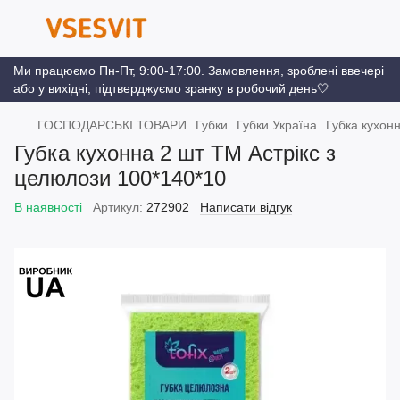
Ми працюємо Пн-Пт, 9:00-17:00. Замовлення, зроблені ввечері
або у вихідні, підтверджуємо зранку в робочий день🤍
ГОСПОДАРСЬКІ ТОВАРИ
Губки
Губки Україна
Губка кухон
Губка кухонна 2 шт ТМ Астрікс з
целюлози 100*140*10
В наявності
Артикул:
272902
Написати відгук