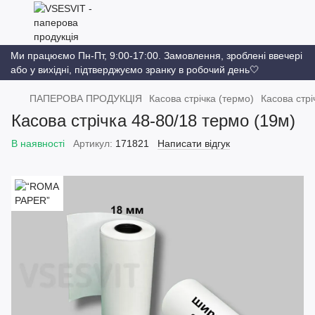
Ми працюємо Пн-Пт, 9:00-17:00. Замовлення, зроблені ввечері
або у вихідні, підтверджуємо зранку в робочий день🤍
ПАПЕРОВА ПРОДУКЦІЯ
Касова стрічка (термо)
Касова стр
Касова стрічка 48-80/18 термо (19м)
В наявності
Артикул:
171821
Написати відгук