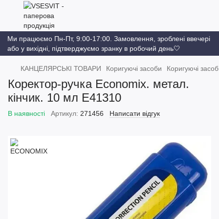
Ми працюємо Пн-Пт, 9:00-17:00. Замовлення, зроблені ввечері
або у вихідні, підтверджуємо зранку в робочий день🤍
КАНЦЕЛЯРСЬКІ ТОВАРИ
Коригуючі засоби
Коригуючі зас
Коректор-ручка Economix. метал.
кінчик. 10 мл E41310
В наявності
Артикул:
271456
Написати відгук