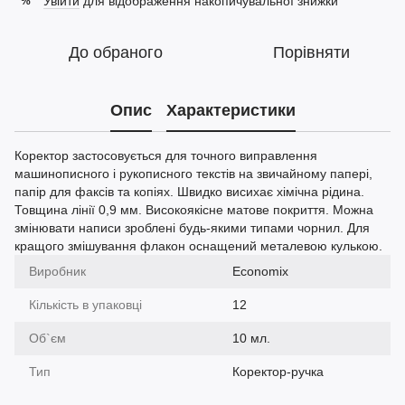
Увійти
для відображення накопичувальної знижки
%
До обраного
Порівняти
Опис
Характеристики
Коректор застосовується для точного виправлення
машинописного і рукописного текстів на звичайному папері,
папір для факсів та копіях. Швидко висихає хімічна рідина.
Товщина лінії 0,9 мм. Високоякісне матове покриття. Можна
змінювати написи зроблені будь-якими типами чорнил. Для
кращого змішування флакон оснащений металевою кулькою.
Виробник
Economix
Кількість в упаковці
12
Об`єм
10 мл.
Тип
Коректор-ручка