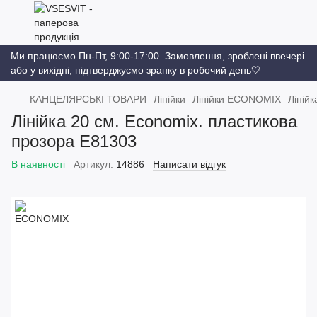
Ми працюємо Пн-Пт, 9:00-17:00. Замовлення, зроблені ввечері
або у вихідні, підтверджуємо зранку в робочий день🤍
КАНЦЕЛЯРСЬКІ ТОВАРИ
Лінійки
Лінійки ECONOMIX
Ліній
Лінійка 20 см. Economix. пластикова
прозора E81303
В наявності
Артикул:
14886
Написати відгук