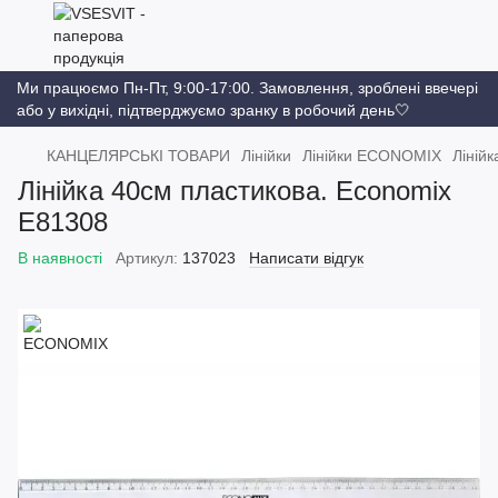
Ми працюємо Пн-Пт, 9:00-17:00. Замовлення, зроблені ввечері
або у вихідні, підтверджуємо зранку в робочий день🤍
КАНЦЕЛЯРСЬКІ ТОВАРИ
Лінійки
Лінійки ECONOMIX
Ліній
Лінійка 40см пластикова. Economix
E81308
В наявності
Артикул:
137023
Написати відгук