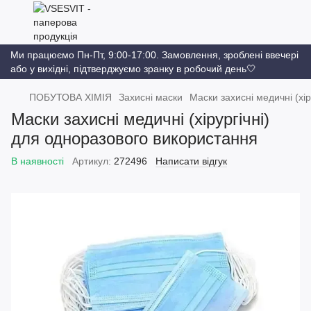
Ми працюємо Пн-Пт, 9:00-17:00. Замовлення, зроблені ввечері
або у вихідні, підтверджуємо зранку в робочий день🤍
ПОБУТОВА ХІМІЯ
Захисні маски
Маски захисні медичні (хі
Маски захисні медичні (хірургічні)
для одноразового використання
В наявності
Артикул:
272496
Написати відгук