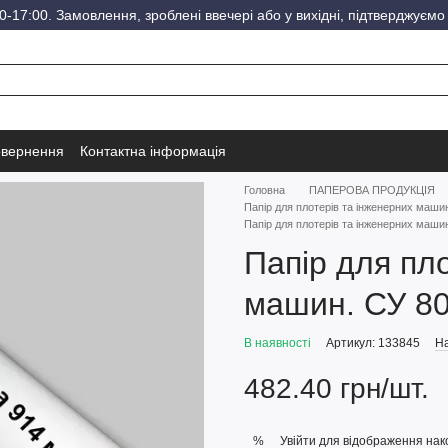
-17:00. Замовлення, зроблені ввечері або у вихідні, підтверджуємо
овернення
Контактна інформація
Головна
ПАПЕРОВА ПРОДУКЦІЯ
Папір для плотерів та інженерних маш
Папір для плотерів та інженерних машин
Папір для пл
машин. СУ 80
В наявності
Артикул: 133845
На
482.40 грн/шт.
Увійти
для відображення нак
%