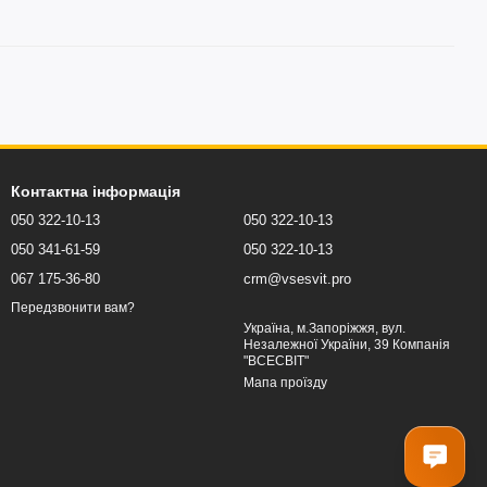
Контактна інформація
050 322-10-13
050 322-10-13
050 341-61-59
050 322-10-13
067 175-36-80
crm@vsesvit.pro
Передзвонити вам?
Україна, м.Запоріжжя, вул.
Незалежної України, 39 Компанія
"ВСЕСВІТ"
Мапа проїзду