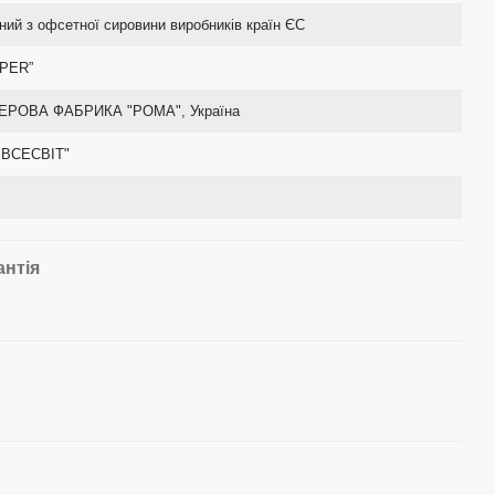
ний з офсетної сировини виробників країн ЄС
PER”
ЕРОВА ФАБРИКА "РОМА", Україна
"ВСЕСВІТ"
антія