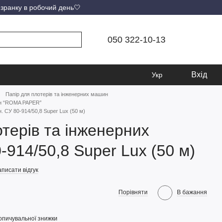
 зранку в робочий день🤍
050 322-10-13
Вхід
Укр
Папір для плотерів та інженерних машин
ин “ROMA PAPER”
. СУ 80-914/50,8 Super Lux (50 м)
отерів та інженерних
-914/50,8 Super Lux (50 м)
писати відгук
Порівняти
В бажання
опичувальної знижки