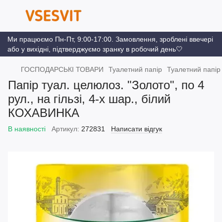
Ми працюємо Пн-Пт, 9:00-17:00. Замовлення, зроблені ввечері
або у вихідні, підтверджуємо зранку в робочий день🤍
ГОСПОДАРСЬКІ ТОВАРИ
Туалетний папір
Туалетний папір
Папір туал. целюлоз. "Золото", по 4
рул., на гільзі, 4-х шар., білий
КОХАВИНКА
В наявності
Артикул:
272831
Написати відгук