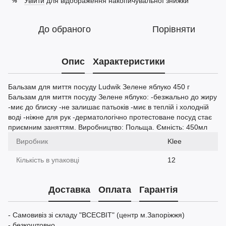
Увійти
для відображення накопичувальної знижки
%
До обраного
Порівняти
Опис
Характеристики
Бальзам для миття посуду Ludwik Зелене яблуко 450 г
Бальзам для миття посуду Зелене яблуко: -безжально до жиру
-миє до блиску -не залишає патьоків -миє в теплій і холодній
воді -ніжне для рук -дерматологічно протестоване посуд стає
приємним заняттям. Виробництво: Польща. Ємність: 450мл
Виробник
Klee
Кількість в упаковці
12
Доставка
Оплата
Гарантія
- Самовивіз зі складу "ВСЕСВІТ" (центр м.Запоріжжя)
- безкоштовно.