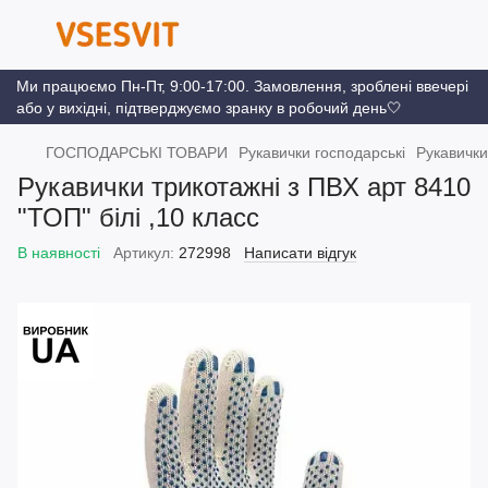
Ми працюємо Пн-Пт, 9:00-17:00. Замовлення, зроблені ввечері
або у вихідні, підтверджуємо зранку в робочий день🤍
ГОСПОДАРСЬКІ ТОВАРИ
Рукавички господарські
Рукавички
Рукавички трикотажні з ПВХ арт 8410
"ТОП" білі ,10 класс
В наявності
Артикул:
272998
Написати відгук