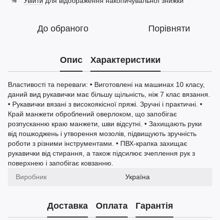
Увійти
для відображення накопичувальної знижки
%
До обраного
Порівняти
Опис
Характеристики
Властивості та переваги: • Виготовлені на машинах 10 класу,
даний вид рукавички має більшу щільність, ніж 7 клас вязання.
• Рукавички вязані з високоякісної пряжі. Зручні і практичні. •
Край манжети оброблений оверлоком, що запобігає
розпусканню краю манжети, шви відсутні. • Захищають руки
від пошкоджень і утворення мозолів, підвищують зручність
роботи з різними інструментами. • ПВХ-крапка захищає
рукавички від стирання, а також підсилює зчеплення рук з
поверхнею і запобігає ковзанню.
Виробник
Україна
Доставка
Оплата
Гарантія