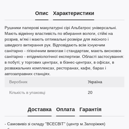
Опис
Характеристики
Рушники паперові макулатурні сірі Альбатрос універсальні.
Мають відмінну властивість по вбирання вологи, стійкі на
розрив, м'які і мають оптимальні розміри для якісного і
швидкого витирання рук. Відповідають всім існуючим
санітарно - гігієнічним вимогам і стандартам, мають висновок
санітарно - епідеміологічної експертизи. Області застосування:
в побуті; у торгових центрах, в бізнес-центрах, в офісах, в
розважальних комплексах, ресторанах, кафе, барах і
автозаправних станціях.
Виробник
Україна
Кількість в упаковці
20
Доставка
Оплата
Гарантія
- Самовивіз зі складу "ВСЕСВІТ" (центр м.Запоріжжя)