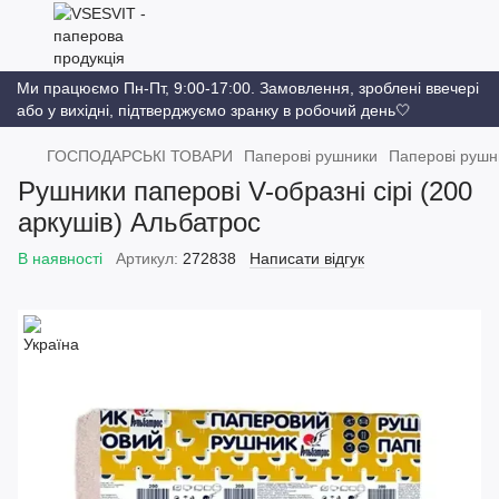
Ми працюємо Пн-Пт, 9:00-17:00. Замовлення, зроблені ввечері
або у вихідні, підтверджуємо зранку в робочий день🤍
ГОСПОДАРСЬКІ ТОВАРИ
Паперові рушники
Паперові рушн
Рушники паперові V-образні сірі (200
аркушів) Альбатрос
В наявності
Артикул:
272838
Написати відгук