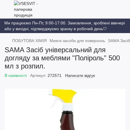
Ми працюємо Пн-Пт, 9:00-17:00. Замовлення, зроблені ввечері
або у вихідні, підтверджуємо зранку в робочий день🤍
ПОБУТОВА ХІМІЯ
Миючі засоби для поверхонь
SAMA Засіб
SAMA Засіб універсальний для
догляду за меблями "Поліроль" 500
мл з розпил.
В наявності
Артикул:
272571
Написати відгук