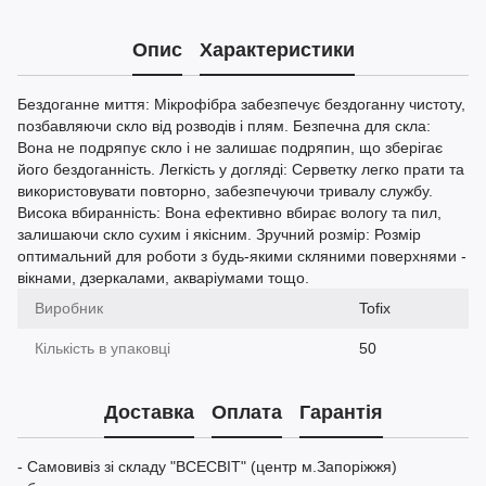
Опис
Характеристики
Бездоганне миття: Мікрофібра забезпечує бездоганну чистоту,
позбавляючи скло від розводів і плям. Безпечна для скла:
Вона не подряпує скло і не залишає подряпин, що зберігає
його бездоганність. Легкість у догляді: Серветку легко прати та
використовувати повторно, забезпечуючи тривалу службу.
Висока вбиранність: Вона ефективно вбирає вологу та пил,
залишаючи скло сухим і якісним. Зручний розмір: Розмір
оптимальний для роботи з будь-якими скляними поверхнями -
вікнами, дзеркалами, акваріумами тощо.
Виробник
Tofix
Кількість в упаковці
50
Доставка
Оплата
Гарантія
- Самовивіз зі складу "ВСЕСВІТ" (центр м.Запоріжжя)