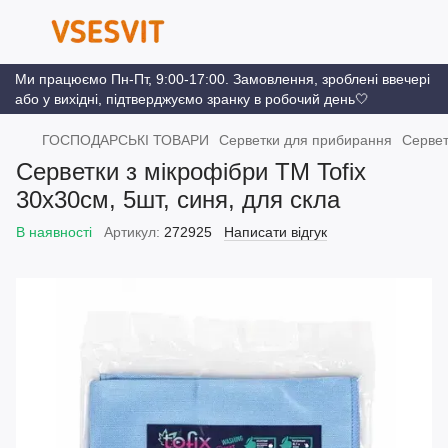
Ми працюємо Пн-Пт, 9:00-17:00. Замовлення, зроблені ввечері
або у вихідні, підтверджуємо зранку в робочий день🤍
ГОСПОДАРСЬКІ ТОВАРИ
Серветки для прибирання
Сервет
Серветки з мікрофібри ТМ Tofix
30х30см, 5шт, синя, для скла
В наявності
Артикул:
272925
Написати відгук