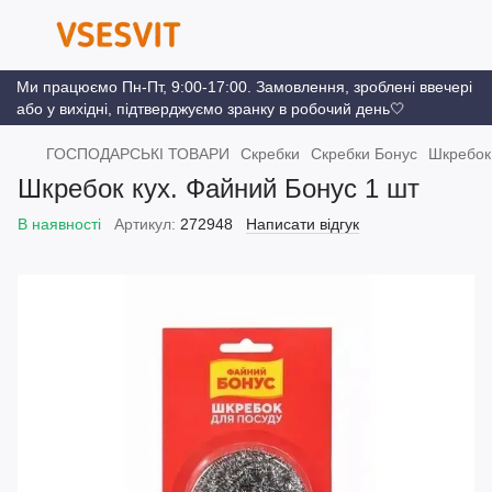
Ми працюємо Пн-Пт, 9:00-17:00. Замовлення, зроблені ввечері
або у вихідні, підтверджуємо зранку в робочий день🤍
ГОСПОДАРСЬКІ ТОВАРИ
Скребки
Скребки Бонус
Шкребок 
Шкребок кух. Файний Бонус 1 шт
В наявності
Артикул:
272948
Написати відгук