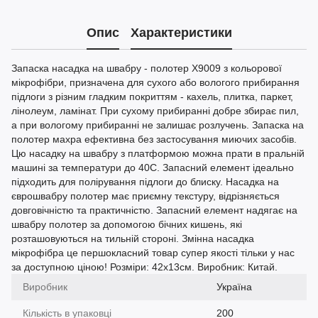
Опис
Характеристики
Запаска насадка на швабру - полотер Х9009 з кольорової
мікрофібри, призначена для сухого або вологого прибирання
підлоги з різним гладким покриттям - кахель, плитка, паркет,
лінолеум, ламінат. При сухому прибиранні добре збирає пил,
а при вологому прибиранні не залишає розлучень. Запаска на
полотер махра ефективна без застосування миючих засобів.
Цю насадку на швабру з платформою можна прати в пральній
машині за температури до 40С. Запасний елемент ідеально
підходить для полірування підлоги до блиску. Насадка на
єврошвабру полотер має приємну текстуру, відрізняється
довговічністю та практичністю. Запасний елемент надягає на
швабру полотер за допомогою бічних кишень, які
розташовуються на тильній стороні. Змінна насадка
мікрофібра це першокласний товар супер якості тільки у нас
за доступною ціною! Розміри: 42х13см. Виробник: Китай.
Виробник
Україна
Кількість в упаковці
200