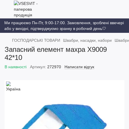
Ми працюємо Пн-Пт, 9:00-17:00. Замовлення, зроблені ввечері
або у вихідні, підтверджуємо зранку в робочий день🤍
ГОСПОДАРСЬКІ ТОВАРИ
Швабри, насадки, набори
Швабри
Запасний елемент махра X9009
42*10
В наявності
Артикул:
272970
Написати відгук