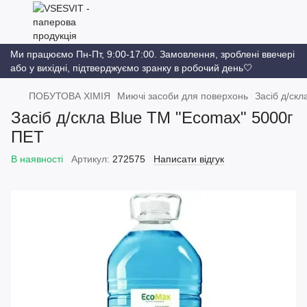
Ми працюємо Пн-Пт, 9:00-17:00. Замовлення, зроблені ввечері
або у вихідні, підтверджуємо зранку в робочий день🤍
ПОБУТОВА ХІМІЯ
Миючі засоби для поверхонь
Засіб д/ск
Засіб д/скла Blue ТМ "Ecomax" 5000г
ПЕТ
В наявності
Артикул:
272575
Написати відгук