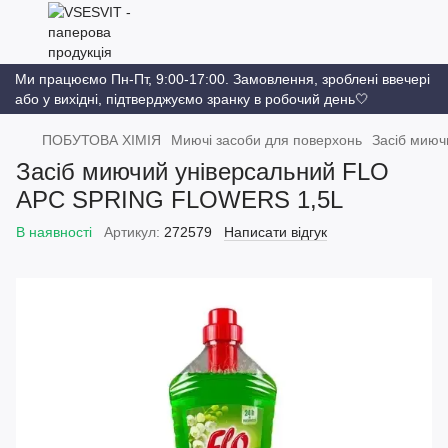
Ми працюємо Пн-Пт, 9:00-17:00. Замовлення, зроблені ввечері
або у вихідні, підтверджуємо зранку в робочий день🤍
ПОБУТОВА ХІМІЯ
Миючі засоби для поверхонь
Засіб мию
Засіб миючий універсальний FLO
APC SPRING FLOWERS 1,5L
В наявності
Артикул:
272579
Написати відгук