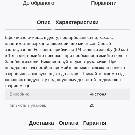
До обраного
Порівняти
Опис
Характеристики
Ефективно очищає підлогу, пофарбовані стіни, кахель,
пластикові поверхні та шпалери, що миються. Спосіб
застосування: Розчиніть приблизно 1/4 склянки засобу (50 мл)
в 1 л води, помийте поверхні, при необхідності змийте водою.
Запобіжні заходи: Використовуйте гумові рукавички. При
попаданні в очі негайно промийте великою кількістю води та
зверніться за консультацією до лікаря. Тримайте окремо від
харчових продуктів, у недоступному для дітей та домашніх
тварин місці.
Виробник
Чистюня
Кількість в упаковці
20
Доставка
Оплата
Гарантія