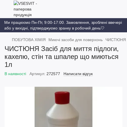
Ми працюємо Пн-Пт, 9:00-17:00. Замовлення, зроблені ввечері
або у вихідні, підтверджуємо зранку в робочий день🤍
ПОБУТОВА ХІМІЯ
Миючі засоби для поверхонь
ЧИСТЮНЯ За
ЧИСТЮНЯ Засіб для миття підлоги,
кахелю, стін та шпалер що миються
1л
В наявності
Артикул:
272577
Написати відгук