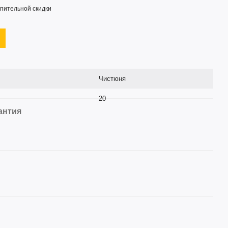
пительной скидки
Чистюня
20
антия