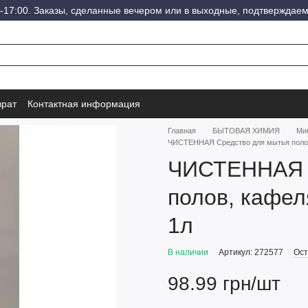
-17:00. Заказы, сделанные вечером или в выходные, подтверждаем
врат
Контактная информация
Главная
БЫТОВАЯ ХИМИЯ
Мию
ЧИСТЕННАЯ Средство для мытья полов
ЧИСТЕННАЯ С
полов, кафел
1л
В наличии
Артикул: 272577
Ост
98.99 грн/шт