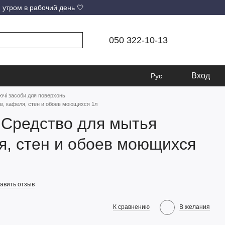
 утром в рабочий день 🤍
050 322-10-13
Вход
Рус
чі засоби для поверхонь
, кафеля, стен и обоев моющихся 1л
редство для мытья
я, стен и обоев моющихся
авить отзыв
К сравнению
В желания