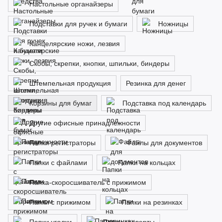
Настольные органайзеры
Подставки для ручек и бумаги
Ножницы
Канцелярские ножи, лезвия
Скобы, скрепки, кнопки, шпильки, биндеры
Штемпельная продукция
Резинка для денег
Корзины для бумаг
Подставка под календарь
Другие офисные принадлежности
Папки регистраторы
Файлы для документов
Папки с файлами
Папки на кольцах
Папка-скоросшиватель с прижимом
Папки с прижимом
Папки на резинках