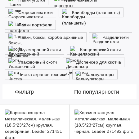
Папки уголки
Папки конверты
Скоросшиватели
Клипборды (планшеты)
Папки портфели
Папки, боксы, короба архивные
Разделители
Двухсторонний скотч
Канцелярский скотч
Упаковочный скотч
Диспенсер для скотча
Чистка экранов техники
Калькуляторы
Фильтр
По популярности