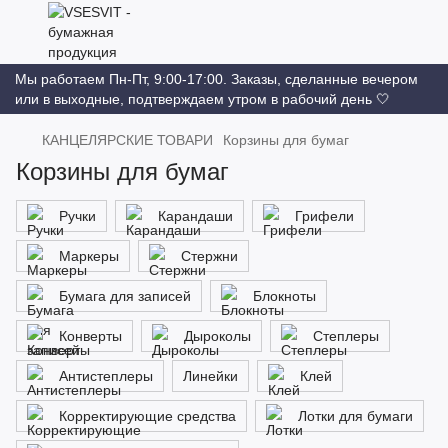
Мы работаем Пн-Пт, 9:00-17:00. Заказы, сделанные вечером
или в выходные, подтверждаем утром в рабочий день 🤍
КАНЦЕЛЯРСКИЕ ТОВАРИ
Корзины для бумаг
Корзины для бумаг
Ручки
Карандаши
Грифели
Маркеры
Стержни
Бумага для записей
Блокноты
Конверты
Дыроколы
Степлеры
Антистеплеры
Линейки
Клей
Корректирующие средства
Лотки для бумаги