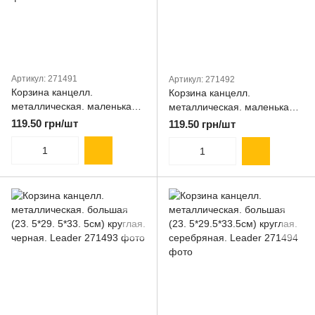
Артикул: 271491
Артикул: 271492
Корзина канцелл.
Корзина канцелл.
металлическая. маленькая
металлическая. маленькая
(18.5*23*27см) круглая.
(18.5*23*27см) круглая.
119.50 грн/шт
119.50 грн/шт
серебряная. Leader
черная. Leader