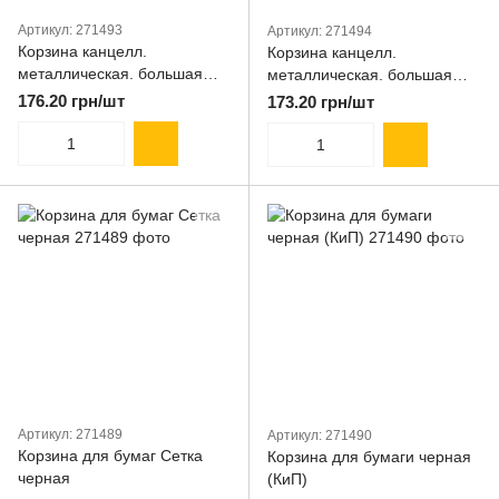
Артикул: 271493
Артикул: 271494
Корзина канцелл.
Корзина канцелл.
металлическая. большая
металлическая. большая
(23. 5*29. 5*33. 5см) круглая.
(23. 5*29.5*33.5cм) круглая.
176.20 грн/шт
173.20 грн/шт
черная. Leader
серебряная. Leader
Артикул: 271489
Артикул: 271490
Корзина для бумаг Сетка
Корзина для бумаги черная
черная
(КиП)