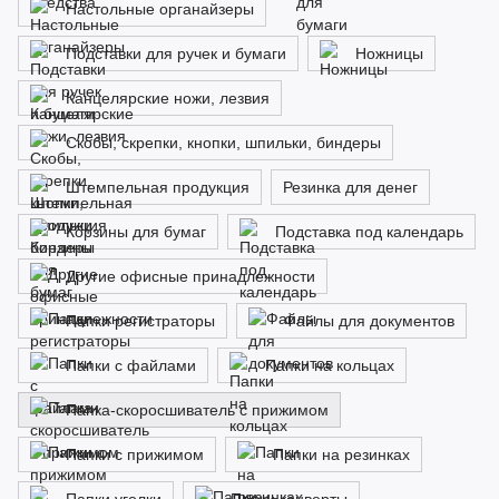
Настольные органайзеры
Подставки для ручек и бумаги
Ножницы
Канцелярские ножи, лезвия
Скобы, скрепки, кнопки, шпильки, биндеры
Штемпельная продукция
Резинка для денег
Корзины для бумаг
Подставка под календарь
Другие офисные принадлежности
Папки регистраторы
Файлы для документов
Папки с файлами
Папки на кольцах
Папка-скоросшиватель с прижимом
Папки с прижимом
Папки на резинках