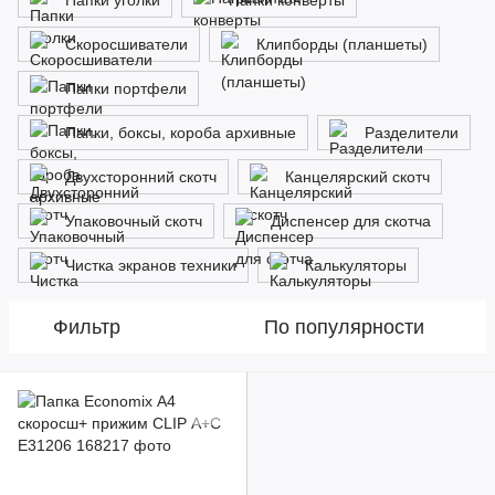
Папки уголки
Папки конверты
Скоросшиватели
Клипборды (планшеты)
Папки портфели
Папки, боксы, короба архивные
Разделители
Двухсторонний скотч
Канцелярский скотч
Упаковочный скотч
Диспенсер для скотча
Чистка экранов техники
Калькуляторы
Фильтр
По популярности