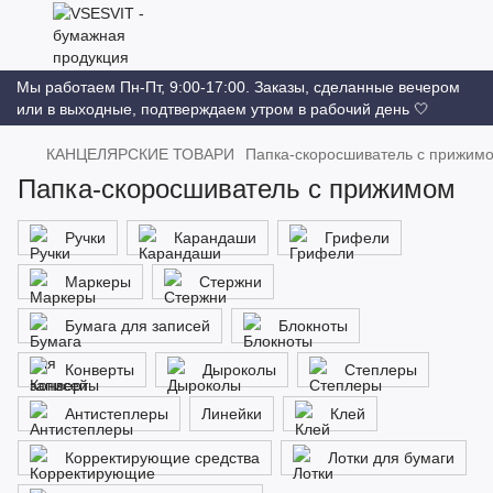
Мы работаем Пн-Пт, 9:00-17:00. Заказы, сделанные вечером
или в выходные, подтверждаем утром в рабочий день 🤍
КАНЦЕЛЯРСКИЕ ТОВАРИ
Папка-скоросшиватель с прижим
Папка-скоросшиватель с прижимом
Ручки
Карандаши
Грифели
Маркеры
Стержни
Бумага для записей
Блокноты
Конверты
Дыроколы
Степлеры
Антистеплеры
Линейки
Клей
Корректирующие средства
Лотки для бумаги