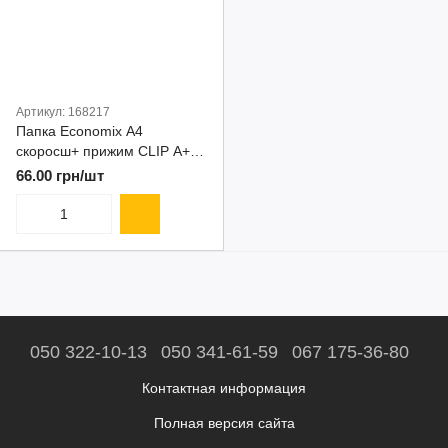
Артикул: 168217
Папка Economix А4
скоросш+ прижим CLIP А+С
Е31206
66.00 грн/шт
050 322-10-13
050 341-61-59
067 175-36-80
Контактная информация
Полная версия сайта