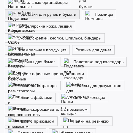
Настольные органайзеры
Подставки для ручек и бумаги
Ножницы
Канцелярские ножи, лезвия
Скобы, скрепки, кнопки, шпильки, биндеры
Штемпельная продукция
Резинка для денег
Корзины для бумаг
Подставка под календарь
Другие офисные принадлежности
Папки регистраторы
Файлы для документов
Папки с файлами
Папки на кольцах
Папка-скоросшиватель с прижимом
Папки с прижимом
Папки на резинках