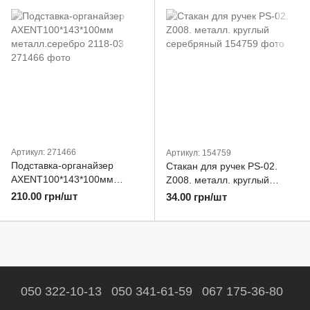
Артикул: 271466
Артикул: 154759
Подставка-органайзер
Стакан для ручек PS-02.
AXENT100*143*100мм
Z008. металл. круглый
металл.серебро 2118-03
серебряный
210.00 грн/шт
34.00 грн/шт
050 322-10-13
050 341-61-59
067 175-36-80