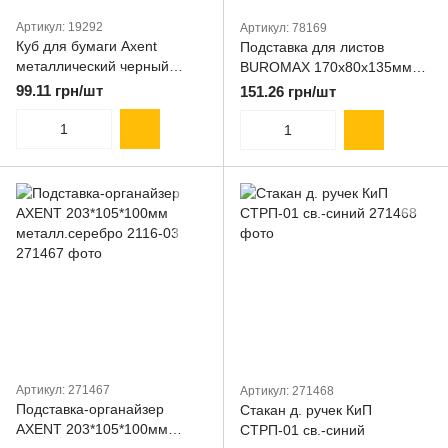
Артикул: 19292
Артикул: 78169
Куб для бумаги Axent
Подставка для листов
металлический черный
BUROMAX 170х80х135мм
100х100х100мм 2112-01
металлическая. черная
99.11 грн/шт
151.26 грн/шт
BM.6210-01
Артикул: 271467
Артикул: 271468
Подставка-органайзер
Стакан д. ручек КиП
AXENT 203*105*100мм
СТРП-01 св.-синий