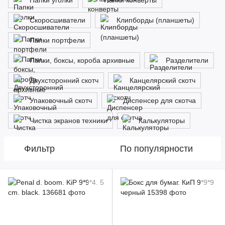
Папки уголки
Папки конверты
Скоросшиватели
Клипборды (планшеты)
Папки портфели
Папки, боксы, короба архивные
Разделители
Двухсторонний скотч
Канцелярский скотч
Упаковочный скотч
Диспенсер для скотча
Чистка экранов техники
Калькуляторы
Фильтр
По популярности