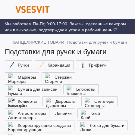
Мы работаем Пн-Пт, 9:00-17:00. Заказы, сделанные вечером
или в выходные, подтверждаем утром в рабочий день 🤍
КАНЦЕЛЯРСКИЕ ТОВАРИ
Подставки для ручек и бумаги
Подставки для ручек и бумаги
Ручки
Карандаши
Грифели
Маркеры
Стержни
Бумага для записей
Блокноты
Конверты
Дыроколы
Степлеры
Антистеплеры
Линейки
Клей
Корректирующие средства
Лотки для бумаги