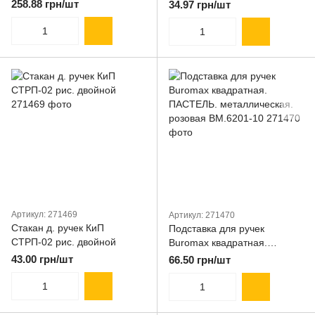
металл.серебро 2116-03
258.88 грн/шт
34.97 грн/шт
Артикул: 271469
Артикул: 271470
Стакан д. ручек КиП
Подставка для ручек
СТРП-02 рис. двойной
Buromax квадратная.
ПАСТЕЛЬ. металлическая.
43.00 грн/шт
66.50 грн/шт
розовая BM.6201-10