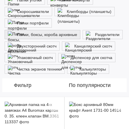
Папки уголки
Папки конверты
Скоросшиватели
Клипборды (планшеты)
Папки портфели
Папки, боксы, короба архивные
Разделители
Двухсторонний скотч
Канцелярский скотч
Упаковочный скотч
Диспенсер для скотча
Чистка экранов техники
Калькуляторы
Фильтр
По популярности