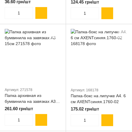
(560х380х265мм)
36.60 грн/шт
124.45 грн/шт
Артикул: 271578
Артикул: 168178
Папка архивная из
Папка-бокс на липучке А4. 6
бумвинила на завязках А3
см AXENTсиняя.1760-02
15см
261.60 грн/шт
175.02 грн/шт