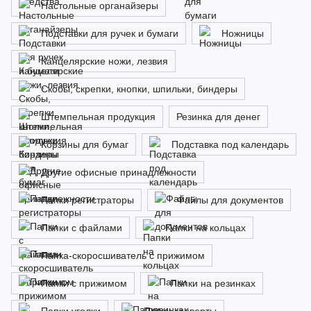
Настольные органайзеры
Подставки для ручек и бумаги
Ножницы
Канцелярские ножи, лезвия
Скобы, скрепки, кнопки, шпильки, биндеры
Штемпельная продукция
Резинка для денег
Корзины для бумаг
Подставка под календарь
Другие офисные принадлежности
Папки регистраторы
Файлы для документов
Папки с файлами
Папки на кольцах
Папка-скоросшиватель с прижимом
Папки с прижимом
Папки на резинках