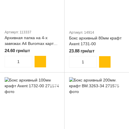
Артикул: 113337
Артикул: 14914
Архивная папка на 4-х
Бокс архивный 80мм крафт
завязках A4 Buromax картон
Axent 1731-00
0. 35. клеен.клапан BM.3361
24.60 грн/шт
23.88 грн/шт