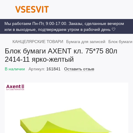
Мы работаем Пн-Пт, 9:00-17:00. Заказы, сделанные вечером
или в выходные, подтверждаем утром в рабочий день 🤍
КАНЦЕЛЯРСКИЕ ТОВАРИ
Бумага для записей
Блок бумаги
Блок бумаги AXENT кл. 75*75 80л
2414-11 ярко-желтый
В наличии
Артикул:
161841
Оставить отзыв