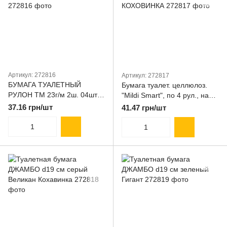
Артикул: 272816
Артикул: 272817
БУМАГА ТУАЛЕТНЫЙ
Бумага туалет. целлюлоз.
РУЛОН ТМ 23г/м 2ш. 04шт.
"Mildi Smart", по 4 рул., на
НА ГИЛЬЗЕ Обухов комфорт
гильзе, 2-х слой., белый
37.16 грн/шт
41.47 грн/шт
КОХОВИНКА