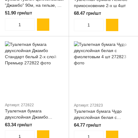
"Джамбо" 90м, на гильзе, 2-х
прикосновение 2-х ш 4шт
слой., белый PAPERO
51.90 грн/шт
68.47 грн/шт
Артикул: 272822
Артикул: 272823
Туалетная бумага
Туалетная бумага Чудо
двухслойная Джамбо
двухслойная белая с
Стандарт белый 2-х слой
фиолетовым 4 шт
63.34 грн/шт
64.77 грн/шт
Премьер