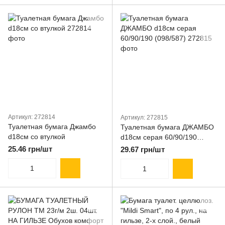
Артикул: 272814
Артикул: 272815
Туалетная бумага Джамбо
Туалетная бумага ДЖАМБО
d18см со втулкой
d18см серая 60/90/190
(098/587)
25.46 грн/шт
29.67 грн/шт