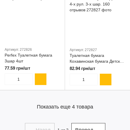
Артикул: 272826
Артикул: 272827
Perfex Туалетная бумага
Туалетная бумага
3шар 4шт
Кохавинская бумага Детская
4-х рул. 3-х шар. 160
77.59 грн/шт
82.94 грн/шт
отрывов
Показать еще 4 товара
Назад
Вперед