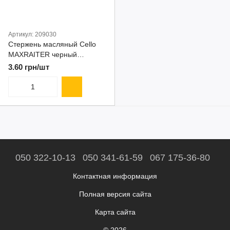
Артикул: 209030
Стержень масляный Cello
MAXRAITER черный
(аналог)
3.60 грн/шт
050 322-10-13
050 341-61-59
067 175-36-80
Контактная информация
Полная версия сайта
Карта сайта