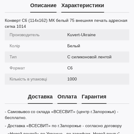
Описание
Характеристики
Конверт C6 (114x162) МК белый 75 внешняя печать адресная
сетка 1014
Производитель
Kuvert-Ukraine
Колір
Белый
Тип
С силиконовой лентой
Формат
C6
Кількість в упаковці
1000
Доставка
Оплата
Гарантия
- Самовывоз со склада «ВСЕСВИТ» (центр г.Запорожья) -
бесплатно.
- Доставка «ВСЕСВИТ» по г.Запорожье - согласно договору
- «Новой почтой» по Украине - по тарифам „Новой почты“.