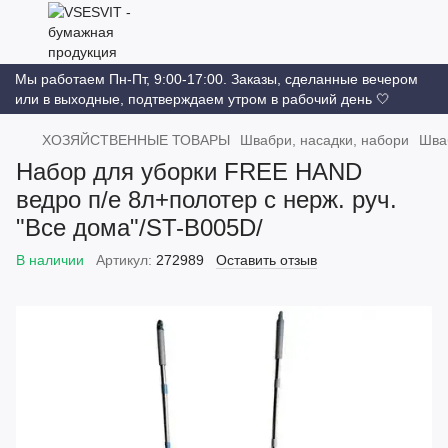
Мы работаем Пн-Пт, 9:00-17:00. Заказы, сделанные вечером
или в выходные, подтверждаем утром в рабочий день 🤍
ХОЗЯЙСТВЕННЫЕ ТОВАРЫ
Швабри, насадки, набори
Шваб
Набор для уборки FREE HAND
ведро п/е 8л+полотер с нерж. руч.
"Все дома"/ST-B005D/
В наличии
Артикул:
272989
Оставить отзыв