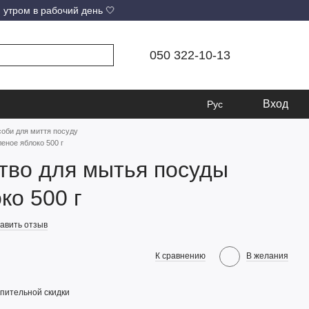
 утром в рабочий день 🤍
050 322-10-13
Вход
Рус
оби для миття посуду
еное яблоко 500 г
тво для мытья посуды
ко 500 г
авить отзыв
К сравнению
В желания
пительной скидки