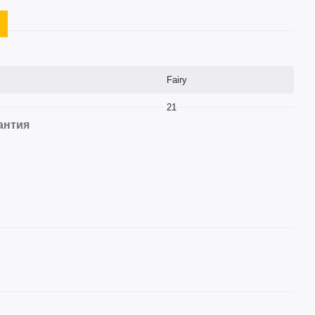
Fairy
21
антия