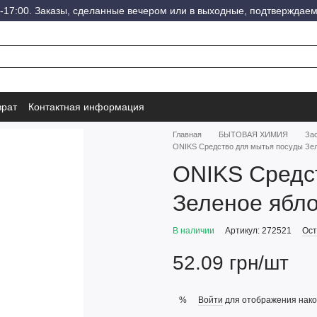
-17:00. Заказы, сделанные вечером или в выходные, подтверждаем
врат
Контактная информация
Главная
БЫТОВАЯ ХИМИЯ
Зас
ONIKS Средство для мытья посуды Зел
ONIKS Средс
Зеленое ябло
В наличии
Артикул: 272521
Ост
52.09 грн/шт
Войти
для отображения нако
%