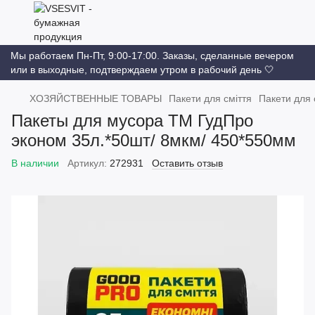
Мы работаем Пн-Пт, 9:00-17:00. Заказы, сделанные вечером
или в выходные, подтверждаем утром в рабочий день 🤍
ХОЗЯЙСТВЕННЫЕ ТОВАРЫ
Пакети для сміття
Пакети для 
Пакеты для мусора ТМ ГудПро
эконом 35л.*50шт/ 8мкм/ 450*550мм
В наличии
Артикул:
272931
Оставить отзыв