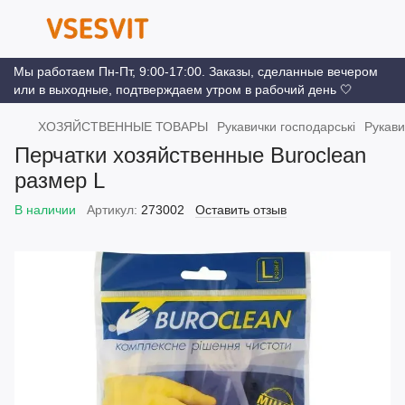
Мы работаем Пн-Пт, 9:00-17:00. Заказы, сделанные вечером
или в выходные, подтверждаем утром в рабочий день 🤍
ХОЗЯЙСТВЕННЫЕ ТОВАРЫ
Рукавички господарські
Рукави
Перчатки хозяйственные Buroclean
размер L
В наличии
Артикул:
273002
Оставить отзыв