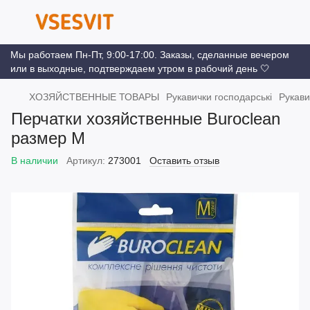
Мы работаем Пн-Пт, 9:00-17:00. Заказы, сделанные вечером
или в выходные, подтверждаем утром в рабочий день 🤍
ХОЗЯЙСТВЕННЫЕ ТОВАРЫ
Рукавички господарські
Рукави
Перчатки хозяйственные Buroclean
размер M
В наличии
Артикул:
273001
Оставить отзыв