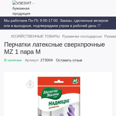
Мы работаем Пн-Пт, 9:00-17:00. Заказы, сделанные вечером
или в выходные, подтверждаем утром в рабочий день 🤍
ХОЗЯЙСТВЕННЫЕ ТОВАРЫ
Рукавички господарські
Рукави
Перчатки латексные сверхпрочные
MZ 1 пара M
В наличии
Артикул:
273004
Оставить отзыв