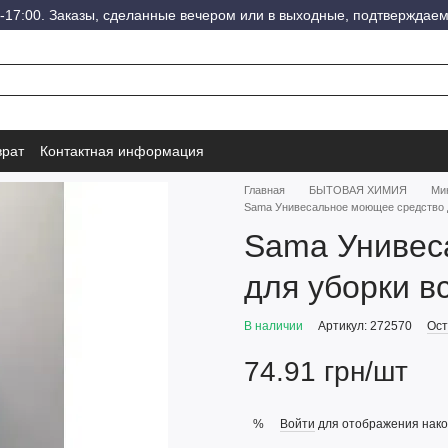
-17:00. Заказы, сделанные вечером или в выходные, подтверждаем
врат
Контактная информация
Главная
БЫТОВАЯ ХИМИЯ
Мию
Sama Унивесальное моющее средство д
Sama Унивес
для уборки в
В наличии
Артикул: 272570
Ост
74.91 грн/шт
Войти
для отображения нако
%