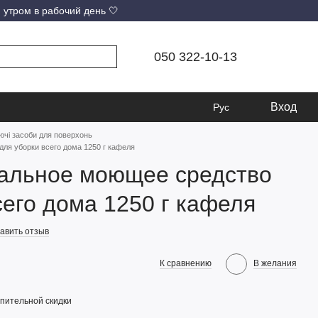
 утром в рабочий день 🤍
050 322-10-13
Вход
Рус
чі засоби для поверхонь
ля уборки всего дома 1250 г кафеля
альное моющее средство
сего дома 1250 г кафеля
авить отзыв
К сравнению
В желания
пительной скидки