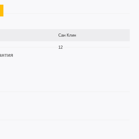
Сан Клин
12
антия