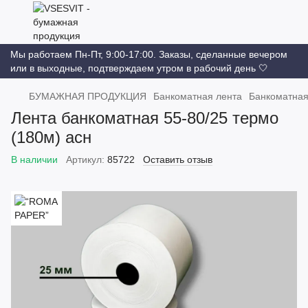
Мы работаем Пн-Пт, 9:00-17:00. Заказы, сделанные вечером
или в выходные, подтверждаем утром в рабочий день 🤍
БУМАЖНАЯ ПРОДУКЦИЯ
Банкоматная лента
Банкоматная
Лента банкоматная 55-80/25 термо
(180м) асн
В наличии
Артикул:
85722
Оставить отзыв