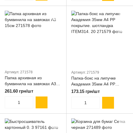
Артикул: 271578
Артикул: 271579
Папка архивная из
Папка-бокс на липучке
бумвинила на завязках А3
Академия 35мм А4 PP
15см
покрытие. шотландка
261.60 грн/шт
173.15 грн/шт
ITEM314. 20