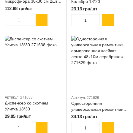
микрофибра 30х30 см 2шт и
Колибри 18*20
20х20 см 1 шт Patron (2хА4-
112.68 грн/шт
23.13 грн/шт
009хА4-019)
Артикул: 271638
Артикул: 271629
Диспенсер со скотчем
Односторонняя
Улитка 18*30
универсальная ремонтная
армированная клейкая
29.85 грн/шт
34.13 грн/шт
лента 48х10м серебряная