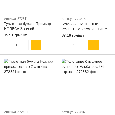
Артикул: 272811
Артикул: 272816
Туалетная бумага Премьер
БУМАГА ТУАЛЕТНЫЙ
HORECA 2-х слой.
РУЛОН ТМ 23г/м 2ш. 04шт.
НА ГИЛЬЗЕ Обухов комфорт
15.91 грн/шт
37.16 грн/шт
Артикул: 272821
Артикул: 272832