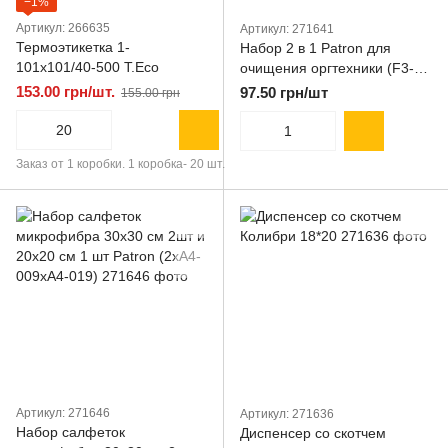
−1%
Артикул: 266635
Артикул: 271641
Термоэтикетка 1-
Набор 2 в 1 Patron для
101х101/40-500 T.Eco
очищения оргтехники (F3-
018) (спрей 100мл+
153.00 грн/шт.
97.50 грн/шт
155.00 грн
салфетка)
Заказ от 1 коробки. 1 коробка- 20 шт.
Артикул: 271646
Артикул: 271636
Набор салфеток
Диспенсер со скотчем