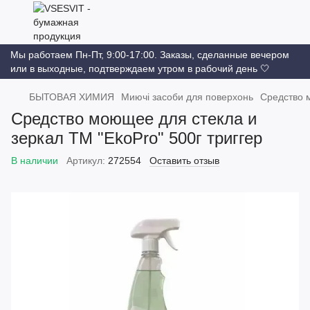
Мы работаем Пн-Пт, 9:00-17:00. Заказы, сделанные вечером
или в выходные, подтверждаем утром в рабочий день 🤍
БЫТОВАЯ ХИМИЯ
Миючі засоби для поверхонь
Средство м
Средство моющее для стекла и
зеркал ТМ "EkoPro" 500г триггер
В наличии
Артикул:
272554
Оставить отзыв