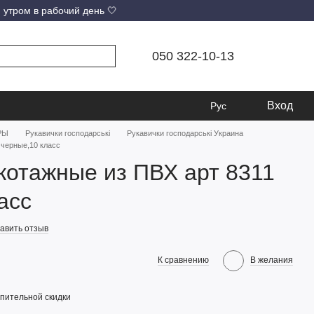
 утром в рабочий день 🤍
050 322-10-13
Вход
Рус
РЫ
Рукавички господарські
Рукавички господарські Украина
 черные,10 класс
котажные из ПВХ арт 8311
асс
авить отзыв
К сравнению
В желания
пительной скидки