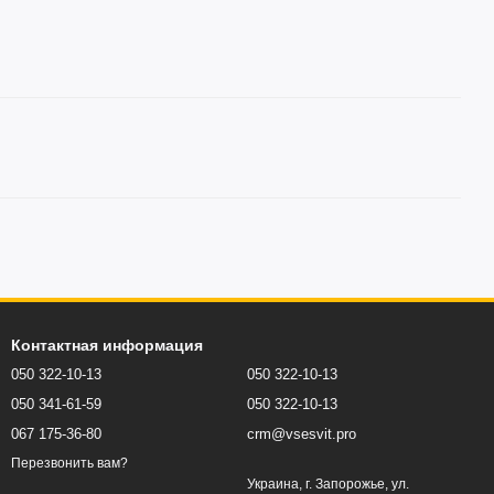
Контактная информация
050 322-10-13
050 322-10-13
050 341-61-59
050 322-10-13
067 175-36-80
crm@vsesvit.pro
Перезвонить вам?
Украина, г. Запорожье, ул.