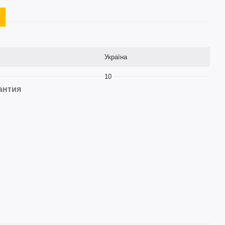
Україна
10
антия