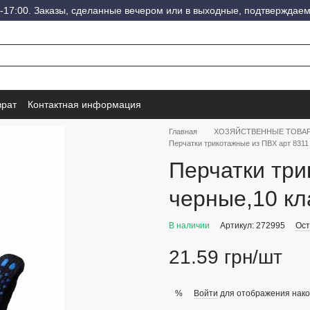
-17:00. Заказы, сделанные вечером или в выходные, подтверждаем
врат
Контактная информация
Главная
ХОЗЯЙСТВЕННЫЕ ТОВА
Перчатки трикотажные из ПВХ арт 8311
Перчатки три
черные,10 кл
В наличии
Артикул: 272995
Ост
21.59 грн/шт
Войти
для отображения нако
%