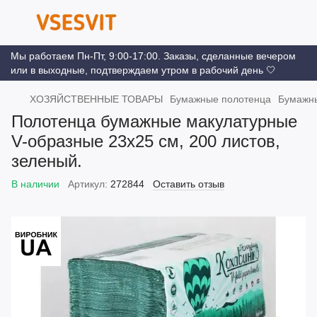
Мы работаем Пн-Пт, 9:00-17:00. Заказы, сделанные вечером
или в выходные, подтверждаем утром в рабочий день 🤍
ХОЗЯЙСТВЕННЫЕ ТОВАРЫ
Бумажные полотенца
Бумажны
Полотенца бумажные макулатурные
V-образные 23х25 см, 200 листов,
зеленый.
В наличии
Артикул:
272844
Оставить отзыв