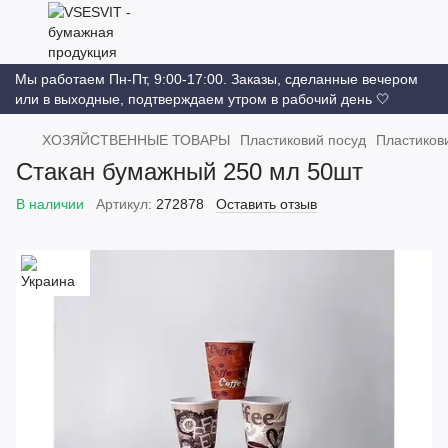
Мы работаем Пн-Пт, 9:00-17:00. Заказы, сделанные вечером
или в выходные, подтверждаем утром в рабочий день 🤍
ХОЗЯЙСТВЕННЫЕ ТОВАРЫ
Пластиковий посуд
Пластиков
Стакан бумажный 250 мл 50шт
В наличии
Артикул:
272878
Оставить отзыв